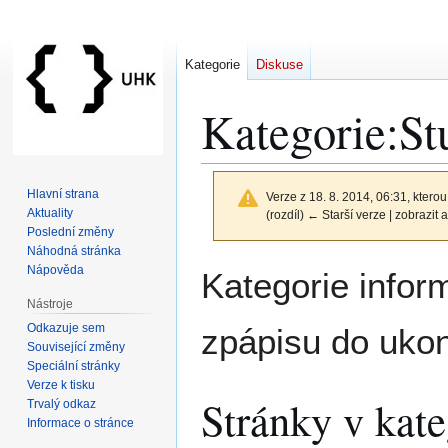
Kategorie
Diskuse
Kategorie
:
St
Hlavní strana
Verze z 18. 8. 2014, 06:31, kterou
Aktuality
(rozdíl) ← Starší verze | zobrazit a
Poslední změny
Náhodná stránka
Skočit
Skočit
Nápověda
Kategorie inform
na
na
Nástroje
navigaci
vyhledávání
Odkazuje sem
zpápisu do ukon
Související změny
Speciální stránky
Verze k tisku
Stránky v kate
Trvalý odkaz
Informace o stránce