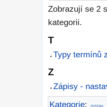
Zobrazují se 2 
kategorii.
T
Typy termínů 
Z
Zápisy - nasta
Kategorie
:
IS/STAG